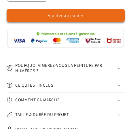
la
la
quantité
quantité
Ajouter au panier
de
de
Modèle
Modèle
sans
sans
couture
couture
-
-
Peinture
Peinture
par
par
numéros
numéros
POURQUOI AIMEREZ-VOUS LA PEINTURE PAR
NUMÉROS ?
CE QUI EST INCLUS
COMMENT ÇA MARCHE
TAILLE & DURÉE DU PROJET