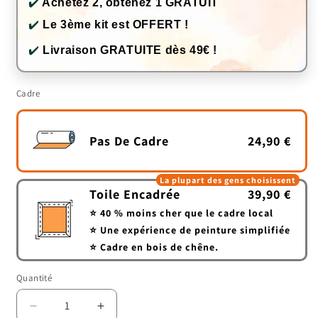
✔️
Achetez 2, obtenez 1 GRATUIT
✔️
Le 3ème kit est OFFERT !
✔️
Livraison GRATUITE dès 49€ !
Cadre
Pas De Cadre
24,90 €
La plupart des gens choisissent
Toile Encadrée
39,90 €
⭐ 40 % moins cher que le cadre local
⭐ Une expérience de peinture simplifiée
⭐ Cadre en bois de chêne.
Quantité
Quantité
Réduire
Augmenter