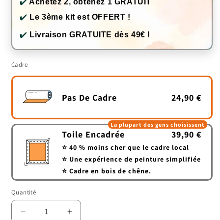
✔️
Achetez 2, obtenez 1 GRATUIT
✔️
Le 3ème kit est OFFERT !
✔️
Livraison GRATUITE dès 49€ !
Cadre
Pas De Cadre
24,90 €
La plupart des gens choisissent
Toile Encadrée
39,90 €
⭐ 40 % moins cher que le cadre local
⭐ Une expérience de peinture simplifiée
⭐ Cadre en bois de chêne.
Quantité
Quantité
Réduire
Augmenter