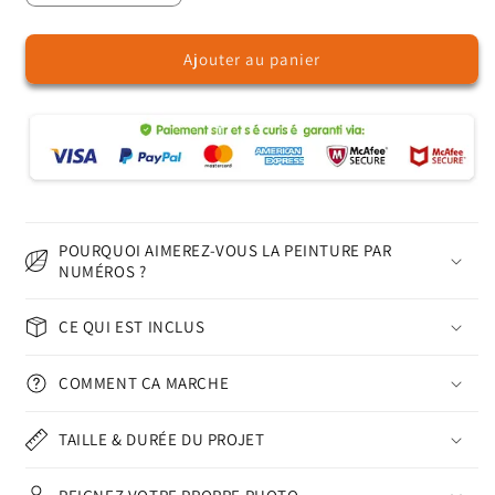
la
la
quantité
quantité
Ajouter au panier
de
de
La
La
vie
vie
marine
marine
–
–
Peinture
Peinture
par
par
numéros
numéros
POURQUOI AIMEREZ-VOUS LA PEINTURE PAR
NUMÉROS ?
CE QUI EST INCLUS
COMMENT ÇA MARCHE
TAILLE & DURÉE DU PROJET