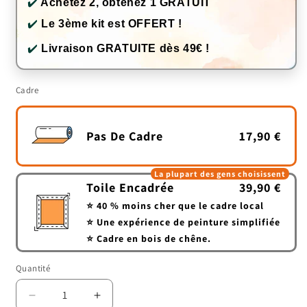
✔️
Achetez 2, obtenez 1 GRATUIT
✔️
Le 3ème kit est OFFERT !
✔️
Livraison GRATUITE dès 49€ !
Cadre
Pas De Cadre
17,90 €
La plupart des gens choisissent
Toile Encadrée
39,90 €
⭐ 40 % moins cher que le cadre local
⭐ Une expérience de peinture simplifiée
⭐ Cadre en bois de chêne.
Quantité
Quantité
Réduire
Augmenter