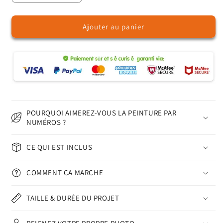
la
la
quantité
quantité
Ajouter au panier
de
de
Château
Château
de
de
citrouilles
citrouilles
–
–
Peinture
Peinture
par
par
numéros
numéros
POURQUOI AIMEREZ-VOUS LA PEINTURE PAR
NUMÉROS ?
CE QUI EST INCLUS
COMMENT ÇA MARCHE
TAILLE & DURÉE DU PROJET