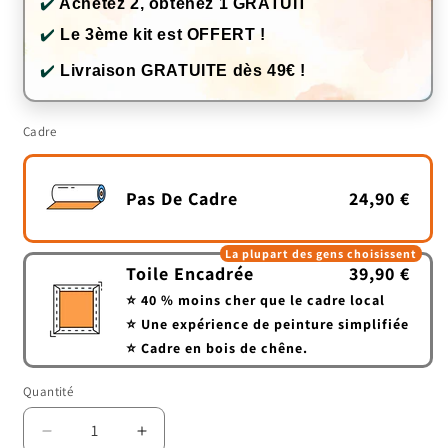
✔️
Achetez 2, obtenez 1 GRATUIT
✔️
Le 3ème kit est OFFERT !
✔️
Livraison GRATUITE dès 49€ !
Cadre
Pas De Cadre
24,90 €
La plupart des gens choisissent
Toile Encadrée
39,90 €
⭐ 40 % moins cher que le cadre local
⭐ Une expérience de peinture simplifiée
⭐ Cadre en bois de chêne.
Quantité
Quantité
Réduire
Augmenter