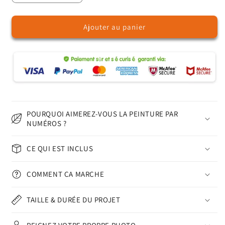
la
la
quantité
quantité
Ajouter au panier
de
de
Vase
Vase
pivoine
pivoine
–
–
Peinture
Peinture
par
par
numéros
numéros
POURQUOI AIMEREZ-VOUS LA PEINTURE PAR
NUMÉROS ?
CE QUI EST INCLUS
COMMENT ÇA MARCHE
TAILLE & DURÉE DU PROJET