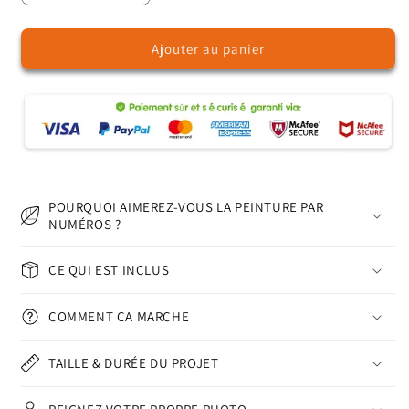
la
la
quantité
quantité
Ajouter au panier
de
de
Palmiers
Palmiers
–
–
Peinture
Peinture
par
par
numéros
numéros
POURQUOI AIMEREZ-VOUS LA PEINTURE PAR
NUMÉROS ?
CE QUI EST INCLUS
COMMENT ÇA MARCHE
TAILLE & DURÉE DU PROJET