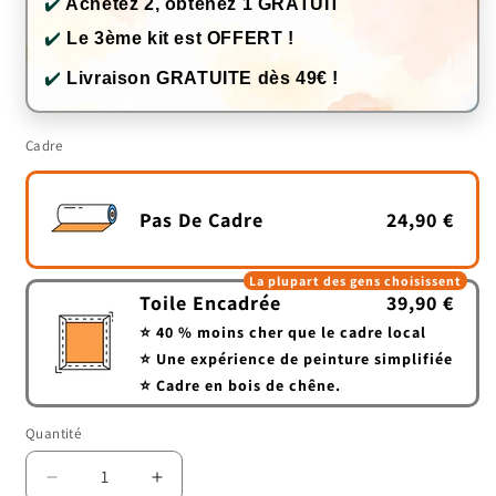
✔️
Achetez 2, obtenez 1 GRATUIT
✔️
Le 3ème kit est OFFERT !
✔️
Livraison GRATUITE dès 49€ !
Cadre
Pas De Cadre
24,90 €
La plupart des gens choisissent
Toile Encadrée
39,90 €
⭐ 40 % moins cher que le cadre local
⭐ Une expérience de peinture simplifiée
⭐ Cadre en bois de chêne.
Quantité
Quantité
Réduire
Augmenter