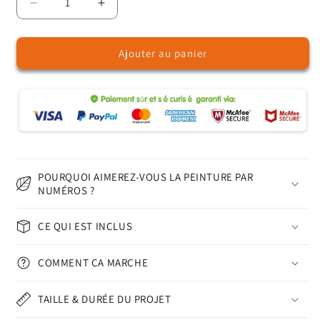
Réduire
Augmenter
la
la
quantité
quantité
Ajouter au panier
de
de
Ara
Ara
–
–
Peinture
Peinture
par
par
numéros
numéros
POURQUOI AIMEREZ-VOUS LA PEINTURE PAR
NUMÉROS ?
CE QUI EST INCLUS
COMMENT ÇA MARCHE
TAILLE & DURÉE DU PROJET