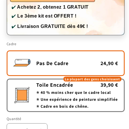
✔️
Achetez 2, obtenez 1 GRATUIT
✔️
Le 3ème kit est OFFERT !
✔️
Livraison GRATUITE dès 49€ !
Cadre
Pas De Cadre
24,90 €
La plupart des gens choisissent
Toile Encadrée
39,90 €
⭐ 40 % moins cher que le cadre local
⭐ Une expérience de peinture simplifiée
⭐ Cadre en bois de chêne.
Quantité
Quantité