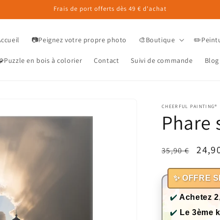
Frais de port offerts dès 49 € d'achat
Accueil
📷Peignez votre propre photo
🎨Boutique
✏️Peint
Puzzle en bois à colorier
Contact
Suivi de commande
Blog
CHEERFUL PAINTING®
Phare s
Prix
Prix
24,9
35,90 €
habituel
prom
✨ OFFRE S
✔️
Achetez 2
✔️
Le 3ème k