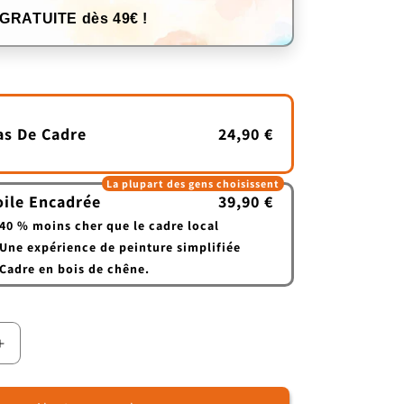
 GRATUITE dès 49€ !
as De Cadre
24,90 €
La plupart des gens choisissent
oile Encadrée
39,90 €
40 % moins cher que le cadre local
Une expérience de peinture simplifiée
Cadre en bois de chêne.
Augmenter
la
quantité