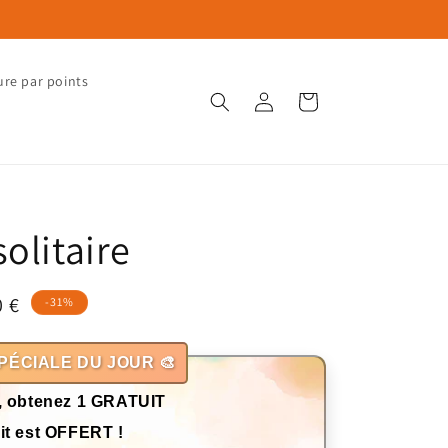
ure par points
Connexion
Panier
olitaire
0 €
-31%
otionnel
PÉCIALE DU JOUR 🎨
, obtenez 1 GRATUIT
it est OFFERT !