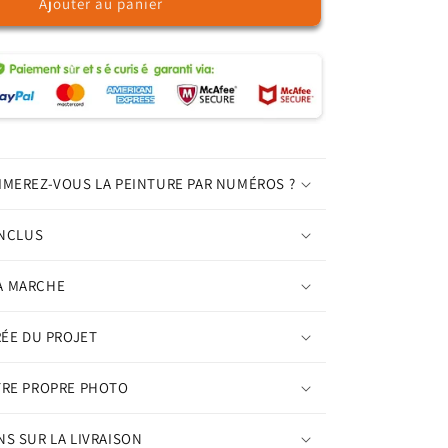
Ajouter au panier
de
Phare
solitaire
–
Peinture
par
numéros
IMEREZ-VOUS LA PEINTURE PAR NUMÉROS ?
INCLUS
A MARCHE
RÉE DU PROJET
TRE PROPRE PHOTO
S SUR LA LIVRAISON