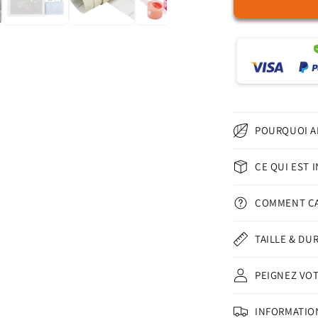
de
Phare
solitaire
–
Peinture
par
numéros
POURQUOI A
CE QUI EST 
COMMENT Ç
TAILLE & DU
PEIGNEZ VO
INFORMATION