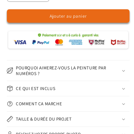
la
la
quantité
quantité
Ajouter au panier
de
de
La
La
cigogne
cigogne
sur
sur
le
le
toit
toit
–
–
Peinture
Peinture
par
par
POURQUOI AIMEREZ-VOUS LA PEINTURE PAR
numéros
numéros
NUMÉROS ?
CE QUI EST INCLUS
COMMENT ÇA MARCHE
TAILLE & DURÉE DU PROJET