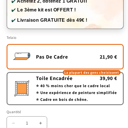
✔️
Achetez 2, obtenez 1 GRATUIT
✔️
Le 3ème kit est OFFERT !
✔️
Livraison GRATUITE dès 49€ !
Telaio
Pas De Cadre
21,90 €
La plupart des gens choisissent
Toile Encadrée
39,90 €
⭐ 40 % moins cher que le cadre local
⭐ Une expérience de peinture simplifiée
⭐ Cadre en bois de chêne.
Quantité
Quantité
Réduire
Augmenter