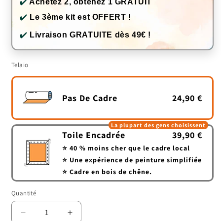
✔️
Achetez 2, obtenez 1 GRATUIT
✔️
Le 3ème kit est OFFERT !
✔️
Livraison GRATUITE dès 49€ !
Telaio
Pas De Cadre
24,90 €
La plupart des gens choisissent
Toile Encadrée
39,90 €
⭐ 40 % moins cher que le cadre local
⭐ Une expérience de peinture simplifiée
⭐ Cadre en bois de chêne.
Quantité
Quantité
Réduire
Augmenter