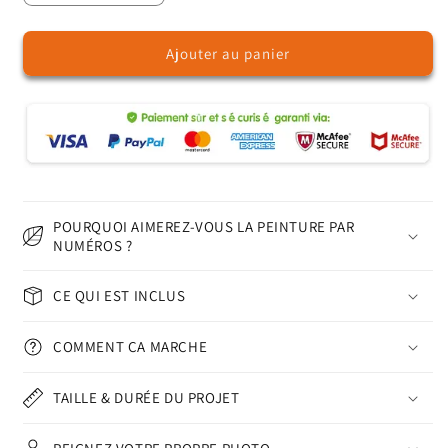
la
la
quantité
quantité
Ajouter au panier
de
de
Chat
Chat
Noir
Noir
à
à
Cache-
Cache-
Cache
Cache
-
-
Peinture
Peinture
par
par
POURQUOI AIMEREZ-VOUS LA PEINTURE PAR
Numéros
Numéros
NUMÉROS ?
CE QUI EST INCLUS
COMMENT ÇA MARCHE
TAILLE & DURÉE DU PROJET