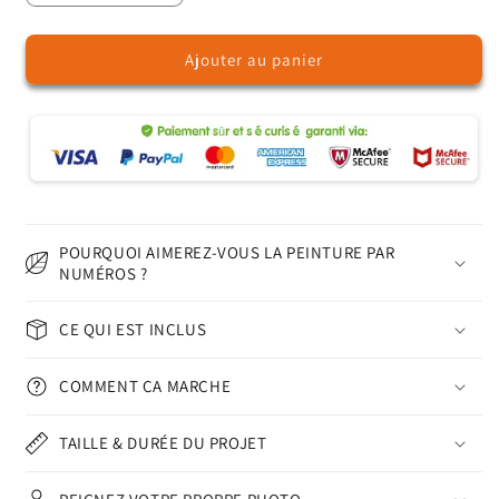
la
la
quantité
quantité
Ajouter au panier
de
de
Gymnastique
Gymnastique
–
–
Peinture
Peinture
par
par
numéros
numéros
POURQUOI AIMEREZ-VOUS LA PEINTURE PAR
NUMÉROS ?
CE QUI EST INCLUS
COMMENT ÇA MARCHE
TAILLE & DURÉE DU PROJET