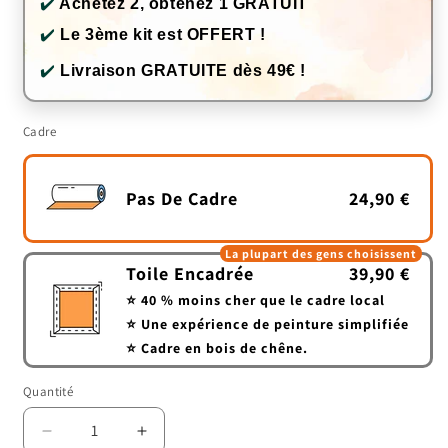
✔️
Achetez 2, obtenez 1 GRATUIT
✔️
Le 3ème kit est OFFERT !
✔️
Livraison GRATUITE dès 49€ !
Cadre
Pas De Cadre
24,90 €
La plupart des gens choisissent
Toile Encadrée
39,90 €
⭐ 40 % moins cher que le cadre local
⭐ Une expérience de peinture simplifiée
⭐ Cadre en bois de chêne.
Quantité
Quantité
Réduire
Augmenter