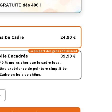
 GRATUITE dès 49€ !
as De Cadre
24,90 €
La plupart des gens choisissent
oile Encadrée
39,90 €
40 % moins cher que le cadre local
Une expérience de peinture simplifiée
Cadre en bois de chêne.
Augmenter
la
quantité