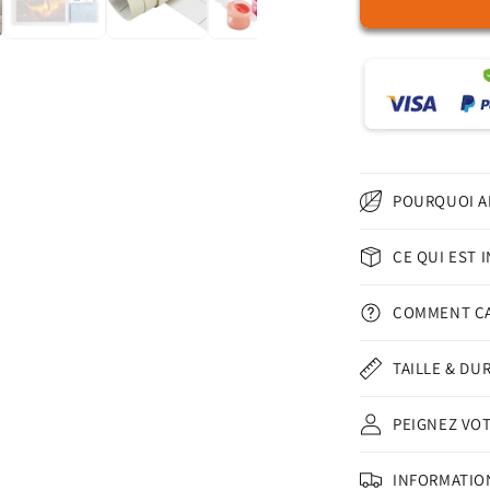
de
Bouddha
d&#39;or
-
Peinture
par
numéros
POURQUOI A
CE QUI EST 
COMMENT Ç
TAILLE & DU
PEIGNEZ VO
INFORMATION