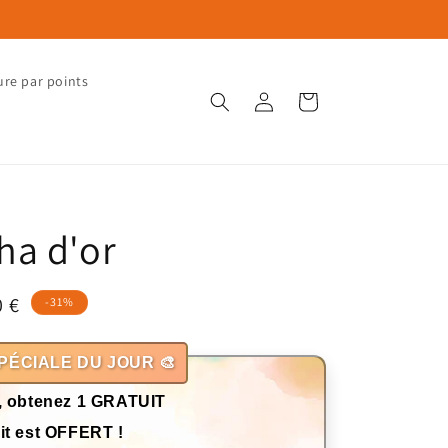
ure par points
Connexion
Panier
a d'or
0 €
-31%
otionnel
PÉCIALE DU JOUR 🎨
, obtenez 1 GRATUIT
it est OFFERT !