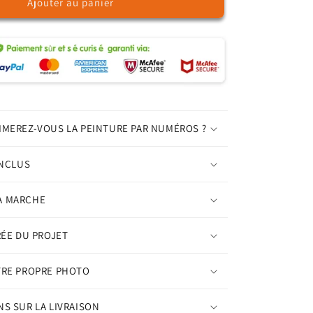
Ajouter au panier
de
Bouddha
d&#39;or
-
Peinture
par
numéros
IMEREZ-VOUS LA PEINTURE PAR NUMÉROS ?
INCLUS
A MARCHE
RÉE DU PROJET
TRE PROPRE PHOTO
S SUR LA LIVRAISON