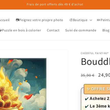
Frais de port offerts dès 49 € d'achat
Accueil
📷Peignez votre propre photo
🎨Boutique
✏️Peint
Puzzle en bois à colorier
Contact
Suivi de commande
Blog
CHEERFUL PAINTING®
Bouddh
Prix
Prix
24,9
35,90 €
habituel
prom
✨ OFFRE S
✔️
Achetez 2
✔️
Le 3ème k