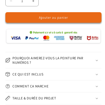
Réduire
Augmenter
la
la
quantité
quantité
Ajouter au panier
de
de
Fille
Fille
sous
sous
le
le
ciel
ciel
–
–
Peinture
Peinture
par
par
numéros
numéros
POURQUOI AIMEREZ-VOUS LA PEINTURE PAR
NUMÉROS ?
CE QUI EST INCLUS
COMMENT ÇA MARCHE
TAILLE & DURÉE DU PROJET