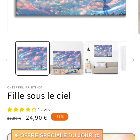
Ouvrir
O
le
l
média
1
dans
une
fenêtre
f
modale
CHEERFUL PAINTING®
Fille sous le ciel
1 avis
Prix
Prix
24,90 €
-31%
35,90 €
habituel
promotionnel
✨ OFFRE SPÉCIALE DU JOUR 🎨