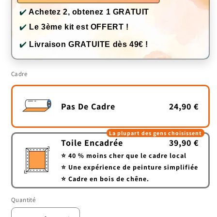
✔️
Achetez 2, obtenez 1 GRATUIT
✔️
Le 3ème kit est OFFERT !
✔️
Livraison GRATUITE dès 49€ !
Cadre
Pas De Cadre
24,90 €
La plupart des gens choisissent
Toile Encadrée
39,90 €
⭐ 40 % moins cher que le cadre local
⭐ Une expérience de peinture simplifiée
⭐ Cadre en bois de chêne.
Quantité
Quantité