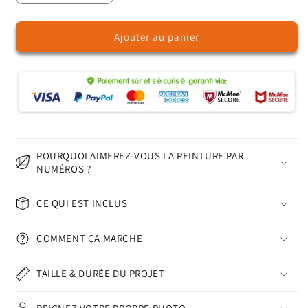
la
la
quantité
quantité
Ajouter au panier
de
de
Fleur
Fleur
et
et
femme
femme
-
-
Peinture
Peinture
par
par
numéros
numéros
POURQUOI AIMEREZ-VOUS LA PEINTURE PAR
NUMÉROS ?
CE QUI EST INCLUS
COMMENT ÇA MARCHE
TAILLE & DURÉE DU PROJET