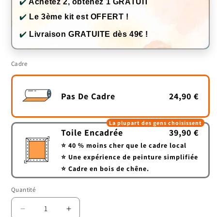
✔️
Achetez 2, obtenez 1 GRATUIT
✔️
Le 3ème kit est OFFERT !
✔️
Livraison GRATUITE dès 49€ !
Cadre
Pas De Cadre
24,90 €
La plupart des gens choisissent
Toile Encadrée
39,90 €
⭐ 40 % moins cher que le cadre local
⭐ Une expérience de peinture simplifiée
⭐ Cadre en bois de chêne.
Quantité
Quantité
Réduire
Augmenter