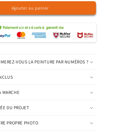
quantité
Ajouter au panier
de
Femme
élégante
-
Peinture
par
numéros
IMEREZ-VOUS LA PEINTURE PAR NUMÉROS ?
INCLUS
A MARCHE
RÉE DU PROJET
TRE PROPRE PHOTO