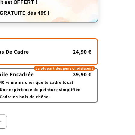
it est OFFERT !
 GRATUITE dès 49€ !
as De Cadre
24,90 €
La plupart des gens choisissent
oile Encadrée
39,90 €
40 % moins cher que le cadre local
Une expérience de peinture simplifiée
Cadre en bois de chêne.
Augmenter
la