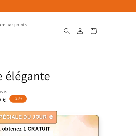
ure par points
Connexion
Panier
 élégante
avis
0 €
-31%
otionnel
PÉCIALE DU JOUR 🎨
, obtenez 1 GRATUIT