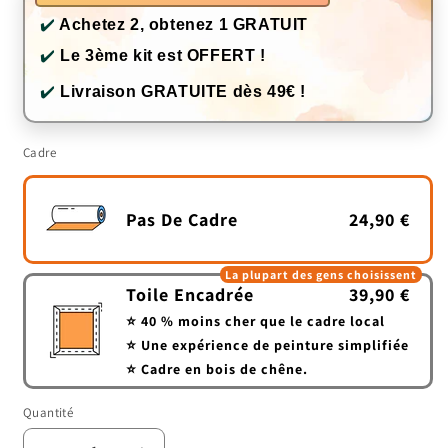
✔️
Achetez 2, obtenez 1 GRATUIT
✔️
Le 3ème kit est OFFERT !
✔️
Livraison GRATUITE dès 49€ !
Cadre
Pas De Cadre
24,90 €
La plupart des gens choisissent
Toile Encadrée
39,90 €
⭐ 40 % moins cher que le cadre local
⭐ Une expérience de peinture simplifiée
⭐ Cadre en bois de chêne.
Quantité
Quantité