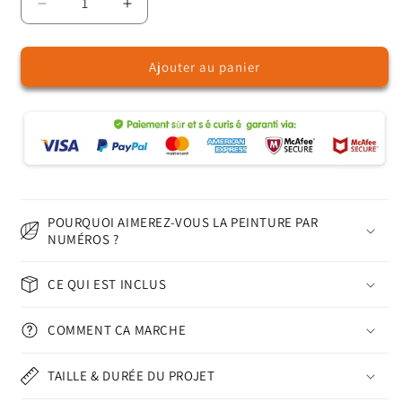
Réduire
Augmenter
la
la
quantité
quantité
Ajouter au panier
de
de
Dauphins
Dauphins
–
–
Peinture
Peinture
par
par
numéros
numéros
POURQUOI AIMEREZ-VOUS LA PEINTURE PAR
NUMÉROS ?
CE QUI EST INCLUS
COMMENT ÇA MARCHE
TAILLE & DURÉE DU PROJET