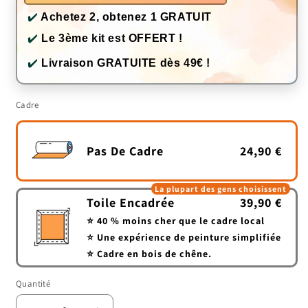
✔️
Achetez 2, obtenez 1 GRATUIT
✔️
Le 3ème kit est OFFERT !
✔️
Livraison GRATUITE dès 49€ !
Cadre
Pas De Cadre
24,90 €
La plupart des gens choisissent
Toile Encadrée
39,90 €
⭐ 40 % moins cher que le cadre local
⭐ Une expérience de peinture simplifiée
⭐ Cadre en bois de chêne.
Quantité
Quantité