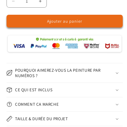
Réduire
Augmenter
la
la
quantité
quantité
Ajouter au panier
de
de
Dessert
Dessert
Kitchen
Kitchen
–
–
Peinture
Peinture
par
par
numéros
numéros
POURQUOI AIMEREZ-VOUS LA PEINTURE PAR
NUMÉROS ?
CE QUI EST INCLUS
COMMENT ÇA MARCHE
TAILLE & DURÉE DU PROJET