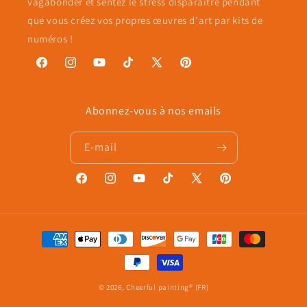
vagabonder et sentez le stress disparaître pendant
que vous créez vos propres œuvres d'art par kits de
numéros !
Facebook
Instagram
YouTube
TikTok
X
Pinterest
(Twitter)
Abonnez-vous à nos emails
E-mail
Facebook
Instagram
YouTube
TikTok
X
Pinterest
(Twitter)
Moyens
de
paiement
© 2026,
Cheerful painting® (FR)