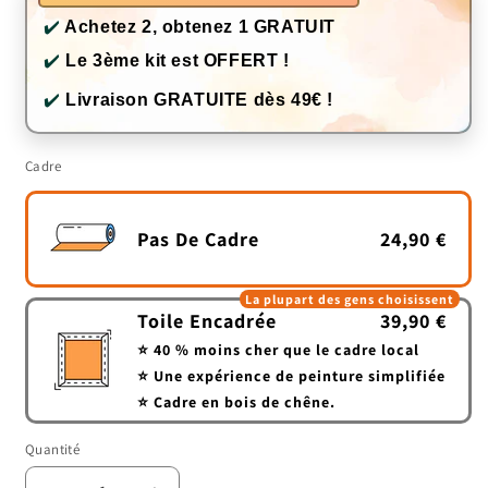
✔️
Achetez 2, obtenez 1 GRATUIT
✔️
Le 3ème kit est OFFERT !
✔️
Livraison GRATUITE dès 49€ !
Cadre
Pas De Cadre
24,90 €
La plupart des gens choisissent
Toile Encadrée
39,90 €
⭐ 40 % moins cher que le cadre local
⭐ Une expérience de peinture simplifiée
⭐ Cadre en bois de chêne.
Quantité
Quantité