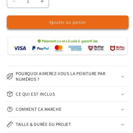
Réduire
Augmenter
la
la
quantité
quantité
Ajouter au panier
de
de
Petit
Petit
dragon
dragon
mignon
mignon
–
–
Peinture
Peinture
par
par
numéros
numéros
POURQUOI AIMEREZ-VOUS LA PEINTURE PAR
NUMÉROS ?
CE QUI EST INCLUS
COMMENT ÇA MARCHE
TAILLE & DURÉE DU PROJET