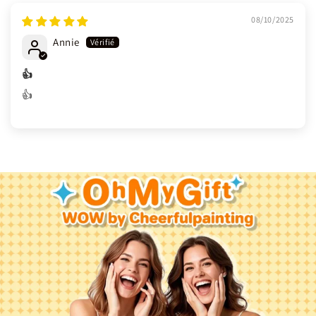
08/10/2025
Annie
👍
👍