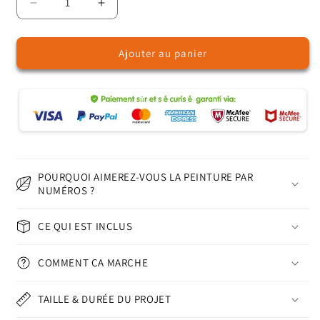
Réduire
Augmenter
la
la
quantité
quantité
Ajouter au panier
de
de
Compagnons
Compagnons
de
de
la
la
jungle
jungle
-
-
Peinture
Peinture
par
par
numéros
numéros
POURQUOI AIMEREZ-VOUS LA PEINTURE PAR
NUMÉROS ?
CE QUI EST INCLUS
COMMENT ÇA MARCHE
TAILLE & DURÉE DU PROJET