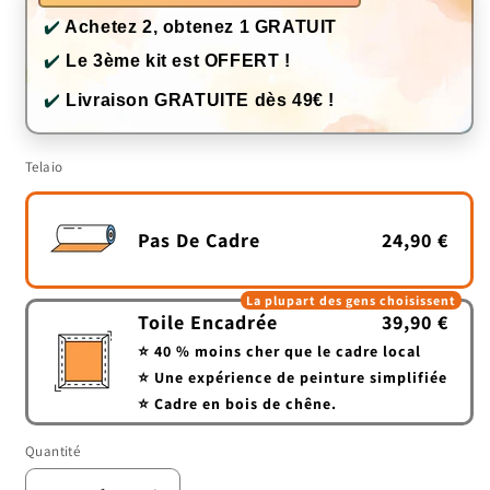
✔️
Achetez 2, obtenez 1 GRATUIT
✔️
Le 3ème kit est OFFERT !
✔️
Livraison GRATUITE dès 49€ !
Telaio
Pas De Cadre
24,90 €
La plupart des gens choisissent
Toile Encadrée
39,90 €
⭐ 40 % moins cher que le cadre local
⭐ Une expérience de peinture simplifiée
⭐ Cadre en bois de chêne.
Quantité
Quantité