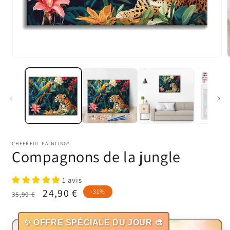
Ouvrir
O
le
l
média
1
dans
une
fenêtre
f
modale
CHEERFUL PAINTING®
Compagnons de la jungle
1 avis
Prix
Prix
24,90 €
-31%
35,90 €
habituel
promotionnel
✨ OFFRE SPÉCIALE DU JOUR 🎨