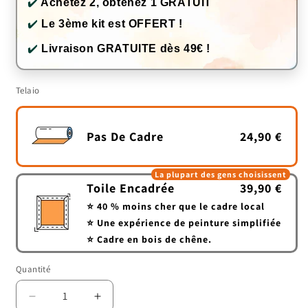
✔️
Achetez 2, obtenez 1 GRATUIT
✔️
Le 3ème kit est OFFERT !
✔️
Livraison GRATUITE dès 49€ !
Telaio
Pas De Cadre
24,90 €
La plupart des gens choisissent
Toile Encadrée
39,90 €
⭐ 40 % moins cher que le cadre local
⭐ Une expérience de peinture simplifiée
⭐ Cadre en bois de chêne.
Quantité
Quantité
Réduire
Augmenter