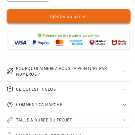
la
la
quantité
quantité
Ajouter au panier
de
de
Gloire
Gloire
Mandala
Mandala
-
-
Peinture
Peinture
par
par
numéros
numéros
POURQUOI AIMEREZ-VOUS LA PEINTURE PAR
NUMÉROS ?
CE QUI EST INCLUS
COMMENT ÇA MARCHE
TAILLE & DURÉE DU PROJET