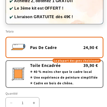
✔️
Achetez 2, obtenez 1 GRATUIT
✔️
Le 3ème kit est OFFERT !
✔️
Livraison GRATUITE dès 49€ !
Telaio
Pas De Cadre
24,90 €
La plupart des gens choisissent
Toile Encadrée
39,90 €
⭐ 40 % moins cher que le cadre local
⭐ Une expérience de peinture simplifiée
⭐ Cadre en bois de chêne.
Quantité
Quantité
Réduire
Augmenter