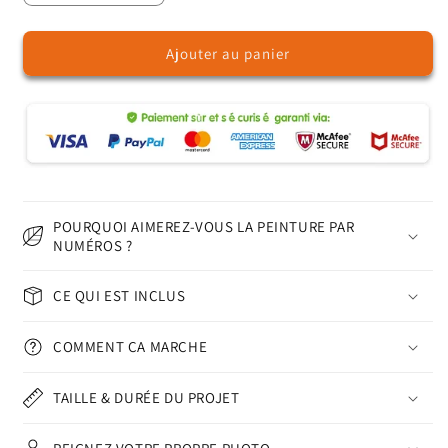
la
la
quantité
quantité
Ajouter au panier
de
de
Fleurs
Fleurs
Sauvages
Sauvages
dans
dans
la
la
Nature
Nature
-
-
Peinture
Peinture
par
par
POURQUOI AIMEREZ-VOUS LA PEINTURE PAR
Numéros
Numéros
NUMÉROS ?
CE QUI EST INCLUS
COMMENT ÇA MARCHE
TAILLE & DURÉE DU PROJET