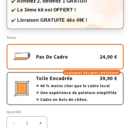
✔️
Achetez 2, obtenez 1 GRATUIT
✔️
Le 3ème kit est OFFERT !
✔️
Livraison GRATUITE dès 49€ !
Telaio
Pas De Cadre
24,90 €
La plupart des gens choisissent
Toile Encadrée
39,90 €
⭐ 40 % moins cher que le cadre local
⭐ Une expérience de peinture simplifiée
⭐ Cadre en bois de chêne.
Quantité
Quantité
Réduire
Augmenter