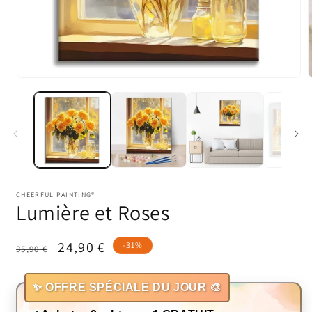
Ouvrir
O
le
l
média
1
dans
une
fenêtre
f
modale
CHEERFUL PAINTING®
Lumière et Roses
Prix
Prix
24,90 €
-31%
35,90 €
habituel
promotionnel
✨ OFFRE SPÉCIALE DU JOUR 🎨