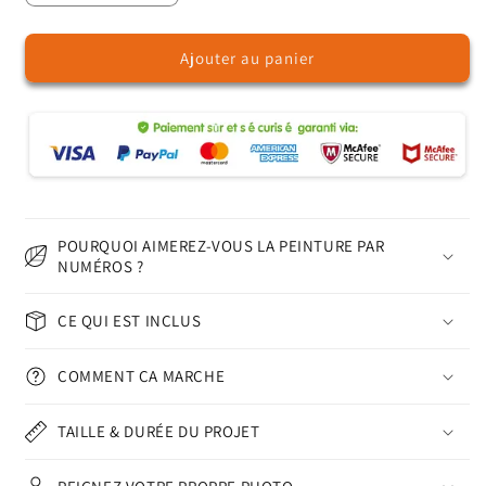
la
la
quantité
quantité
Ajouter au panier
de
de
Lumière
Lumière
et
et
Roses
Roses
-
-
Peinture
Peinture
par
par
Numéros
Numéros
POURQUOI AIMEREZ-VOUS LA PEINTURE PAR
NUMÉROS ?
CE QUI EST INCLUS
COMMENT ÇA MARCHE
TAILLE & DURÉE DU PROJET