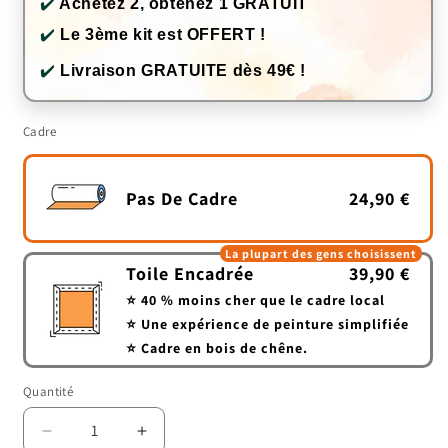
✔️
Achetez 2, obtenez 1 GRATUIT
✔️
Le 3ème kit est OFFERT !
✔️
Livraison GRATUITE dès 49€ !
Cadre
Pas De Cadre
24,90 €
La plupart des gens choisissent
Toile Encadrée
39,90 €
⭐ 40 % moins cher que le cadre local
⭐ Une expérience de peinture simplifiée
⭐ Cadre en bois de chêne.
Quantité
Quantité
Réduire
Augmenter