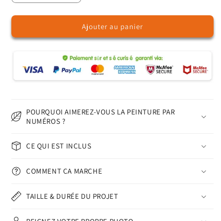
la
la
quantité
quantité
Ajouter au panier
de
de
Jardin
Jardin
joyeux
joyeux
–
–
Peinture
Peinture
par
par
numéros
numéros
POURQUOI AIMEREZ-VOUS LA PEINTURE PAR
NUMÉROS ?
CE QUI EST INCLUS
COMMENT ÇA MARCHE
TAILLE & DURÉE DU PROJET