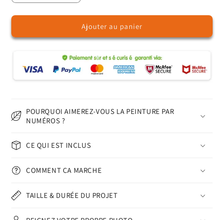
la
la
quantité
quantité
Ajouter au panier
de
de
Baleine
Baleine
–
–
Peinture
Peinture
par
par
numéros
numéros
POURQUOI AIMEREZ-VOUS LA PEINTURE PAR
NUMÉROS ?
CE QUI EST INCLUS
COMMENT ÇA MARCHE
TAILLE & DURÉE DU PROJET