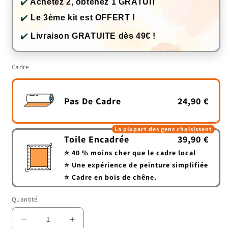
✔️
Achetez 2, obtenez 1 GRATUIT
✔️
Le 3ème kit est OFFERT !
✔️
Livraison GRATUITE dès 49€ !
Cadre
Pas De Cadre
24,90 €
La plupart des gens choisissent
Toile Encadrée
39,90 €
⭐ 40 % moins cher que le cadre local
⭐ Une expérience de peinture simplifiée
⭐ Cadre en bois de chêne.
Quantité
Quantité
Réduire
Augmenter