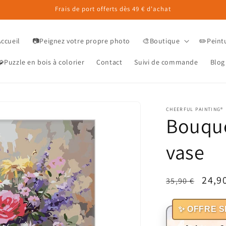
Frais de port offerts dès 49 € d'achat
Accueil
📷Peignez votre propre photo
🎨Boutique
✏️Peint
Puzzle en bois à colorier
Contact
Suivi de commande
Blog
CHEERFUL PAINTING®
Bouque
vase
Prix
Prix
24,9
35,90 €
habituel
prom
✨ OFFRE S