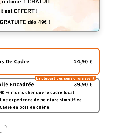
, obtenez 1 GRATUIT
it est OFFERT !
 GRATUITE dès 49€ !
as De Cadre
24,90 €
La plupart des gens choisissent
oile Encadrée
39,90 €
40 % moins cher que le cadre local
Une expérience de peinture simplifiée
Cadre en bois de chêne.
Augmenter