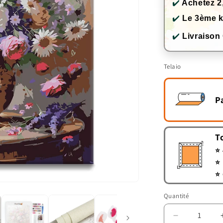
✔️
Achetez 2
✔️
Le 3ème k
✔️
Livraison
Telaio
P
T
⭐ 
⭐ 
⭐ 
Quantité
Quantité
Réduire