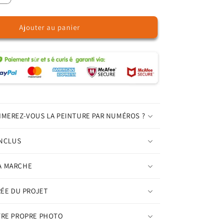
la
quantité
Ajouter au panier
de
Bouquet
champêtre
en
vase
-
Peinture
par
numéros
IMEREZ-VOUS LA PEINTURE PAR NUMÉROS ?
INCLUS
A MARCHE
RÉE DU PROJET
TRE PROPRE PHOTO