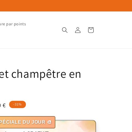
ure par points
Connexion
Panier
t champêtre en
0 €
-31%
otionnel
PÉCIALE DU JOUR 🎨