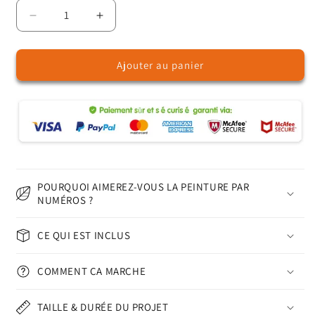
Réduire
Augmenter
la
la
quantité
quantité
Ajouter au panier
de
de
L&#39;étreinte
L&#39;étreinte
harmonieuse
harmonieuse
de
de
l&#39;automne
l&#39;automne
-
-
Peinture
Peinture
par
par
numéros
numéros
POURQUOI AIMEREZ-VOUS LA PEINTURE PAR
NUMÉROS ?
CE QUI EST INCLUS
COMMENT ÇA MARCHE
TAILLE & DURÉE DU PROJET