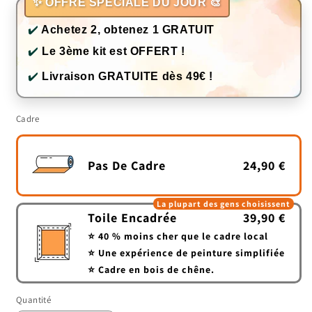
✨ OFFRE SPÉCIALE DU JOUR 🎨
✔️
Achetez 2, obtenez 1 GRATUIT
✔️
Le 3ème kit est OFFERT !
✔️
Livraison GRATUITE dès 49€ !
Cadre
Pas De Cadre
24,90 €
La plupart des gens choisissent
Toile Encadrée
39,90 €
⭐ 40 % moins cher que le cadre local
⭐ Une expérience de peinture simplifiée
⭐ Cadre en bois de chêne.
Quantité
Quantité