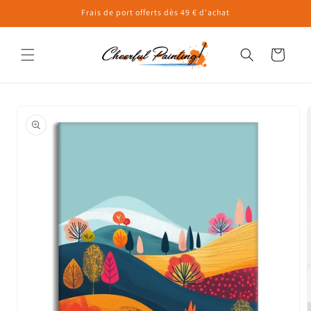
et
Frais de port offerts dès 49 € d'achat
passer
au
contenu
Panier
Passer aux
informations
produits