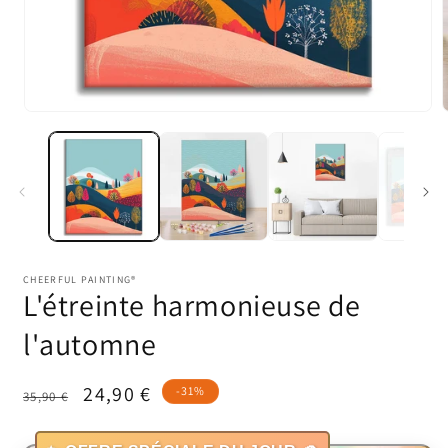
Ouvrir
O
le
l
média
1
dans
une
fenêtre
f
modale
CHEERFUL PAINTING®
L'étreinte harmonieuse de
l'automne
Prix
Prix
24,90 €
-31%
35,90 €
habituel
promotionnel