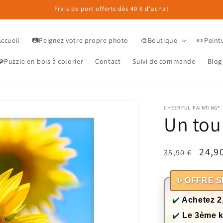
Frais de port offerts dès 49 € d'achat
Accueil
📷Peignez votre propre photo
🎨Boutique
✏️Peint
Puzzle en bois à colorier
Contact
Suivi de commande
Blog
CHEERFUL PAINTING®
Un tou
Prix
Prix
24,9
35,90 €
habituel
prom
✨ OFFRE S
✔️
Achetez 2
✔️
Le 3ème k