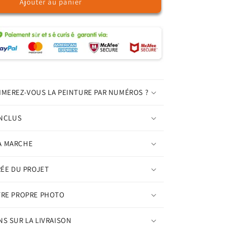
Ajouter au panier
de
Un
tournesol
jaune
–
Peinture
par
numéros
IMEREZ-VOUS LA PEINTURE PAR NUMÉROS ?
INCLUS
A MARCHE
RÉE DU PROJET
TRE PROPRE PHOTO
S SUR LA LIVRAISON