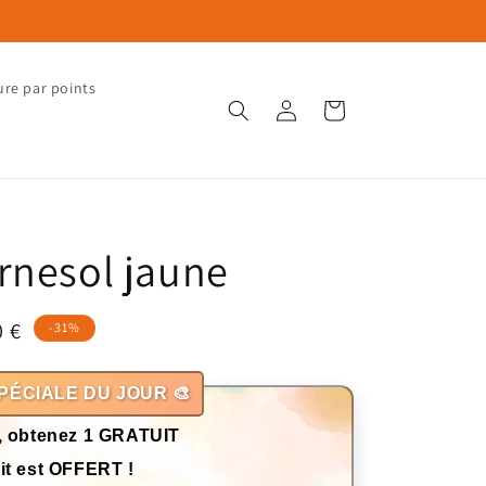
ure par points
Connexion
Panier
rnesol jaune
0 €
-31%
otionnel
PÉCIALE DU JOUR 🎨
, obtenez 1 GRATUIT
it est OFFERT !