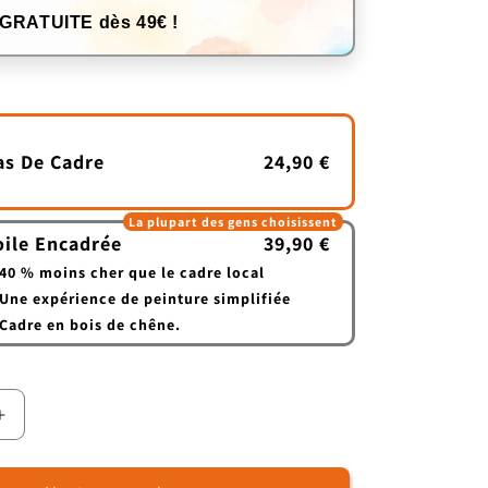
 GRATUITE dès 49€ !
as De Cadre
24,90 €
La plupart des gens choisissent
oile Encadrée
39,90 €
40 % moins cher que le cadre local
Une expérience de peinture simplifiée
Cadre en bois de chêne.
Augmenter
la
quantité