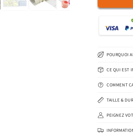
de
Un
tournesol
jaune
–
Peinture
par
numéros
POURQUOI A
CE QUI EST 
COMMENT Ç
TAILLE & DU
PEIGNEZ VO
INFORMATION