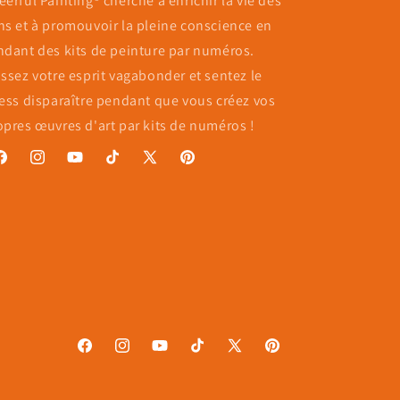
eerful Painting® cherche à enrichir la vie des
ns et à promouvoir la pleine conscience en
ndant des kits de peinture par numéros.
issez votre esprit vagabonder et sentez le
ress disparaître pendant que vous créez vos
opres œuvres d'art par kits de numéros !
acebook
Instagram
YouTube
TikTok
X
Pinterest
(Twitter)
Facebook
Instagram
YouTube
TikTok
X
Pinterest
(Twitter)