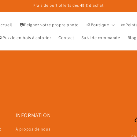
Frais de port offerts dès 49 € d'achat
Accueil
📷Peignez votre propre photo
🎨Boutique
✏️Peint
Puzzle en bois à colorier
Contact
Suivi de commande
Blog
INFORMATION
:
À propos de nous