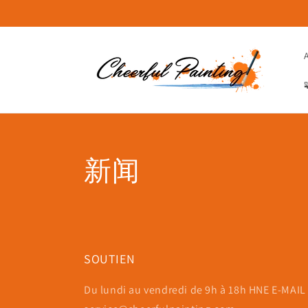
et
passer
au
contenu

新闻
SOUTIEN
Du lundi au vendredi de 9h à 18h HNE E-MAIL 